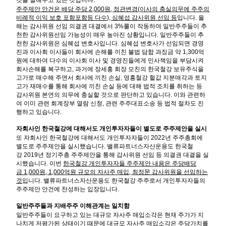
것을 말해주고 있는 것입니다
.
주주제안 안건은 배당 주당
2,000
원
,
정관변경
(
이사의 충실의무에 주주의
비례적 이익 보호 포함포함등 다수
),
심혜섭 감사위원 선임 등
입니다
.
올
해는 감사위원 선임 의결권 대결에서
3%
룰이 작동하여 일반주주들이 추
천한 감사위원선임 가능성이 매우 높아진 상황입니다
.
일반주주들이 추
천한 감사위원은 심혜섭 변호사입니다
.
심혜섭 변호사가 선임되면 경영
진과 이사회 이사들이 회사에 손해를 끼친 불법 담합 과징금 약
1,300
억
원에 대하여 다수의 이사회 이사 및 경영진들에게 민사책임을 부담시켜
회사손해를 복구하고
,
과거에 장세홍 회장 모친의 한국철강 보유주식을
고가로 매수해 주면서 회사에 끼친 손실
,
영흥철강 헐값 지분매각과 토지
고가 재매수를 통해 회사에 끼친 손실 등에 대해 법적 조치를 취하는 등
감사위원 본연의 의무에 충실할 것으로 판단하고 있습니다
.
이와 관련하
여 이미 관련 회계장부 열람 신청
,
관련 주주대표소송 등 법적 절차도 진
행하고 있습니다
.
자회사인 한국철강에 대해서도 개인투자자들이 별도로 주주제안을 실시
또 자회사인 한국철강에 대해서도 개인투자자들이
2022
년 주주총회에
별도로 주주제안을 실시했습니다
.
밸류파트너스자산운용도 한국철
강
2019
년 정기주총 주주제안을 통해 감사위원 선임 등 의결권 대결을 실
시했습니다
.
이번
한국철강 개인투자자들 주주제안 내용은 주당배당
금
1,000
원
, 1,000
억원 규모의 자사주 매입
,
최정문 감사위원을 선임하는
것
입니다
.
밸류파트너스자산운용도 한국철강 주주로서 개인투자자들의
주주제안 안건에 찬성하는 입장입니다
.
일반주주들과 지배주주 이해관계는 일치함
일반주주들이 요구하고 있는 대규모 자사주 매입소각은 현재 주가가 지
나치게 저평가된 상태이기 때문에 대규모 자사주 매입소각은 주당가치를