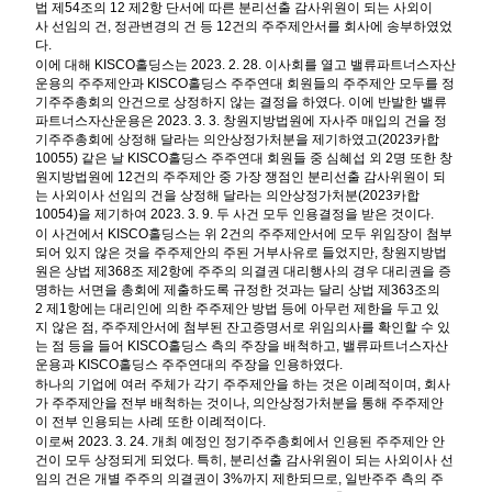
법
제
54
조의
12
제
2
항
단서에
따른
분리선출
감사위원이
되는
사외이
사
선임의
건
,
정관변경의
건
등
12
건의
주주제안서를
회사에
송부하였었
다
.
이에
대해
KISCO
홀딩스는
2023. 2. 28.
이사회를
열고
밸류파트너스자산
운용의
주주제안과
KISCO
홀딩스
주주연대
회원들의
주주제안
모두를
정
기주주총회의
안건으로
상정하지
않는
결정을
하였다
.
이에
반발한
밸류
파트너스자산운용은
2023. 3. 3.
창원지방법원에
자사주
매입의
건을
정
기주주총회에
상정해
달라는
의안상정가처분을
제기하였고
(2023
카합
10055)
같은
날
KISCO
홀딩스
주주연대
회원들
중
심혜섭
외
2
명
또한
창
원지방법원에
12
건의
주주제안
중
가장
쟁점인
분리선출
감사위원이
되
는
사외이사
선임의
건을
상정해
달라는
의안상정가처분
(2023
카합
10054)
을
제기하여
2023. 3. 9.
두
사건
모두
인용결정을
받은
것이다
.
이
사건에서
KISCO
홀딩스는
위
2
건의
주주제안서에
모두
위임장이
첨부
되어
있지
않은
것을
주주제안의
주된
거부사유로
들었지만
,
창원지방법
원은
상법
제
368
조
제
2
항에
주주의
의결권
대리행사의
경우
대리권을
증
명하는
서면을
총회에
제출하도록
규정한
것과는
달리
상법
제
363
조의
2
제
1
항에는
대리인에
의한
주주제안
방법
등에
아무런
제한을
두고
있
지
않은
점
,
주주제안서에
첨부된
잔고증명서로
위임의사를
확인할
수
있
는
점
등을
들어
KISCO
홀딩스
측의
주장을
배척하고
,
밸류파트너스자산
운용과
KISCO
홀딩스
주주연대의
주장을
인용하였다
.
하나의
기업에
여러
주체가
각기
주주제안을
하는
것은
이례적이며
,
회사
가
주주제안을
전부
배척하는
것이나
,
의안상정가처분을
통해
주주제안
이
전부
인용되는
사례
또한
이례적이다
.
이로써
2023. 3. 24.
개최
예정인
정기주주총회에서
인용된
주주제안
안
건이
모두
상정되게
되었다
.
특히
,
분리선출
감사위원이
되는
사외이사
선
임의
건은
개별
주주의
의결권이
3%
까지
제한되므로
,
일반주주
측의
주