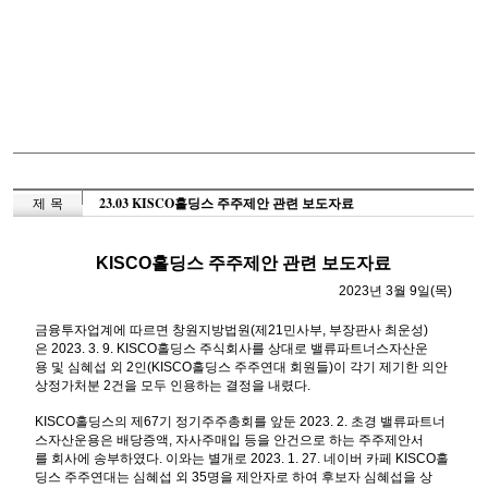
제 목
23.03 KISCO홀딩스 주주제안 관련 보도자료
KISCO
홀딩스 주주제안 관련 보도자료
2023
년
3
월
9
일
(
목
)
금융투자업계에
따르면
창원지방법원
(
제
21
민사부
,
부장판사
최운성
)
은
2023. 3. 9. KISCO
홀딩스
주식회사를
상대로
밸류파트너스자산운
용
및
심혜섭
외
2
인
(KISCO
홀딩스
주주연대
회원들
)
이
각기
제기한
의안
상정가처분
2
건을
모두
인용하는
결정을
내렸다
.
KISCO
홀딩스의
제
67
기
정기주주총회를
앞둔
2023. 2.
초경
밸류파트너
스자산운용은
배당증액
,
자사주매입
등을
안건으로
하는
주주제안서
를
회사에
송부하였다
.
이와는
별개로
2023. 1. 27.
네이버
카페
KISCO
홀
딩스
주주연대는
심혜섭
외
35
명을
제안자로
하여
후보자
심혜섭을
상