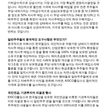
기하급수적으로 상승시키는 가장 쉽고도 가장 확실한 경영의사결정일 것
입니다
.
극단적으로 할인된 가격에 자사주를 매입할 경우 잔존 주주들의
주당 내재가치는 기하급수적으로 상승
(
보유현금 약
1
조원 중 약
2,000
억
원 정도로
50%
자사주 매입 소각 시 주당 내재가치는
2
배로 증가
)
하고 지
배주주인 장세홍 회장이 대규모 자사주매입소각의 최대 수혜자입니
다
.
극단적으로 저평가된 상태에서 자사주를 매입 소각하는 것은 경영진
과 이사회 이사들의 선관의무이며
,
거꾸로 방치하는 것은 선관의무를 위
반하는 것입니다
.
일반주주들의 종국적인 요구사항은 무엇인가
?
종국적으로 자회사인 한국철강도 극단적으로 저평가된 상태이기 때문에
자사주 매입소각을 통한 상장폐지
,
산업은행이 보유한 약
15%
환영철강
지분 자사주 매입소각 등을 통해 자회사들
100%
지분을 보유한 상태로
소유구조를 개선하라는 것입니다
.
메리츠금융지주
,
메리츠화재
,
메리츠
증권과 같은 소유구조 개선 사례와 동일한 개선을 요구하는 것입니다
.
즉
약
1
조원 규모의 보유현금을 주당 내재가치를 높이는 자사주 매입소각에
활용할 것을 요구합니다
.
장기적으로 회사 현금흐름과 주주들의 주당 현
금흐름을 일치시키면 주가 할인거래 요소는 자연스럽게 제거될 것입니
다
.
만약 지금까지 해온 구태의연한 여러 행태들로 일반주주들에게 손해
를 끼치고 지배주주가 이익을 편취해 가려면
, KISCO
홀딩스도 합리적인
가격에 공개매수를 실시하라는 요구입니다
.
국민연금
,
기관투자자 의결권 행사
KISCO
홀딩스와 한국철강을 보유한 국민연금을 비롯한 기관투자자들은
이번 의결권 행사 시 일반주주 편을 들어줄 것으로 기대합니다
.
왜냐하면
주주제안 내용들이 회사의 주당 내재가치가
100
이라면 이를
200
으로 높