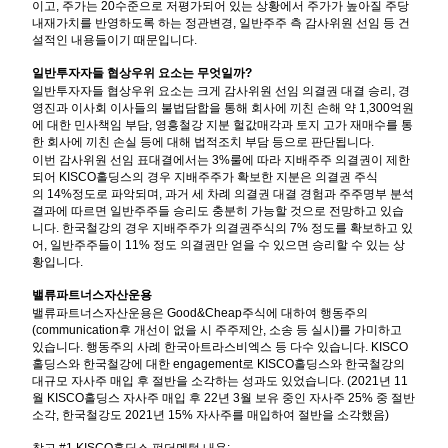
이고
,
주가는
20
수준으로 저평가되어 있는 상황에서 주가가 높아질 주당
내재가치를 반영하도록 하는 정관변경
,
일반주주 측 감사위원 선임 등 건
설적인 내용들이기 때문입니다
.
일반투자자들 협상우위 요소는 무엇일까
?
일반투자자들 협상우위 요소는 크게 감사위원 선임 의결권 대결 승리
,
경
영진과 이사회 이사들의 불법담합을 통해 회사에 끼친 손해 약
1,300
억원
에 대한 민사책임 부담
,
영흥철강 지분 헐값매각과 토지 고가 재매수를 통
한 회사에 끼친 손실 등에 대해 법적조치 부담 등으로 판단됩니다
.
이번 감사위원 선임 표대결에서는
3%
룰에 따라 지배주주 의결권이 제한
되어
KISCO
홀딩스의 경우 지배주주가 확보한 지분은 의결권 주식
의
14%
정도로 파악되며
,
과거 세 차례 의결권 대결 경험과 주주명부 분석
결과에 따르면 일반주주들 승리도 충분히 가능할 것으로 전망하고 있습
니다
.
한국철강의 경우 지배주주가 의결권주식의
7%
정도를 확보하고 있
어
,
일반주주들이
11%
정도 의결권만 얻을 수 있으면 승리할 수 있는 상
황입니다
.
밸류파트너스자산운용
밸류파트너스자산운용은
Good&Cheap
주식에 대하여 행동주의
(communication
후 개선이 없을 시 주주제안
,
소송 등 실시
)
를 가미하고
있습니다
.
행동주의 사례 한국아트라스비엑스 등 다수 있습니다
. KISCO
홀딩스와 한국철강에 대한
engagement
로
KISCO
홀딩스와 한국철강의
대규모 자사주 매입 후 절반을 소각하는 성과도 있었습니다
. (2021
년
11
월
KISCO
홀딩스 자사주 매입 후
22
년
3
월 보유 중인 자사주
25%
중 절반
소각
,
한국철강도
2021
년
15%
자사주를 매입하여 절반을 소각했음
)