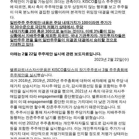
주제안이
가결될
가능성이
크다는
관측이다
. KISCO
홀딩스
주주연대
에
따르면
,
회사
측이
주주제안을
모두
상정하지
않는
행위를
보고
주주들
이
더욱
분노하여
결집한
상황이라며
본격적인
위임장
대결을
예고하였
다
.
일반주주 주주제안 내용은 주당 내재가치가
100
이라면 주가가
약
30
수준으로 극단적 저평가 상태에서
,
주당
내재가치를
200
혹은
300
으로 높이는 것이다
.
이에
3%
룰이 있는
상황에서 지배주주를 제외한 외국인
,
국내 기관투자자
,
개인투자자들은
일반주주 편을 들어 일반주주들이 의결권 대결에서 승리할 것으로
기대하고 있다
.
아래는
2
월
22
일 주주제안 실시에 관련 보도자료입니다
.
2023
년
2
월
22
일
(
수
)
밸류파트너스자산운용은
KISCO
홀딩스의 장기주주로서
3
월 주주총회에
주주제안을 실시
했습니다
.
과거
2018
년
, 2019
년
, 2020
년 주주총회에 대하여 세차례에 걸쳐 주당 내
재가치 상승시키는 자사주 매입 소각
,
감사위원선임 등을 포함하는 주주
제안을 실시하여 의결권 대결을 했으며
, 2021
년 사 측의 대규모 자사주
매입결정에 따라
engagement
를 중단했었습니다
.
밸류파트너스자산운
용이 이 때
engagement
를 중단한 이유는 가치대비 더 낮은 가격에 자사
주를 매입하면 할수록 잔존주주가치가 상승하기 때문이었습니다
.
또
한
,
주주서신을 통해 자사주매입을 통한 주당가치를 높이는 지배주주와
동행하는 잔존주주로 남기를 원한다는 의사를 밝혔습니다
.
특히 이번
2022
년 주주총회에는 개인투자자들도 별도로 감사위원 선임
등을 포함한 주주제안을 실시했습니다
.
이는 개인투자자들도 주가가 내
재가치 대비 극단적으로 저평가되었음을 인지할 정도로 저평가 상태라는