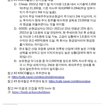
참고
#1 KISCO
홀딩스 펀더멘털 내용
:
1)
Cheap: 2022
년
3
분기 말 자기자본
1
조원 대비 시가총액
2,958
억
(
주당
21,300
원
,
기준 자사주 제외
)PBR 0.29
배
(
주당 장부가
치가 주가보다
3
배 이상 높음
),
심지어 주당 지배주주보유순현금이 주가보다
2
배 이상이며
,
이
는 투자자가 현재 주식 한주를 매수하면 공짜로
23,000
원 이상
의 현금을 되돌려준다는 것을 의미함
.
2)
GOOD:
순현금성자산
2011~2021
년
10
년 연평균
15%
증가
,
2022
년 말
1
조원에 도달 전망하며
,
현 추세라면
3
년 후 순현금
성 자산은
1.4
조원에 도달 가능
,
고금리 상황에서
1
조원의 이자
수익만 연간
400
억원에 도달
,
즉 회사는 현금덩어리며 현금창
출기계라는 의미입니다
.
3)
국내 철근 산업 과점화 상태로 전후방 산업에 대한 높은 가격협
상력을 보유하고 있어 이익지속성도 높은 상황
(
경제적 해자 보
유
)
입니다
.
4)
보유현금 약
1
조원 중 약
2,000
억원 정도로
50%
자사주 매입 소
각 시 주당 내재가치는
2
배로 증가하여
,
최대주주인 장세홍 회
장과 일반주주의 이익이 일치합니다
.
참고
#2 KISCO
홀딩스 주주연대 링
크
:
https://cafe.naver.com/kiscoholdingsvalue
참고
#3
한국철강 주주연대 링크
:
https://cafe.naver.com/kiscovalue
참고
#4
의결권 모집을 위한
bside
링
크
:
https://bside.ai/kiscoholdings