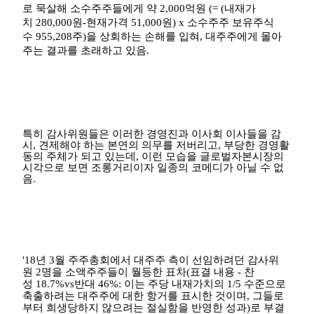
로 묵살해 소수주주들에게 약
2,000
억원
(= (
내재가
치
280,000
원
-
현재가격
51,000
원
) x
소수주주 보유주식
수
955,208
주
)
을 상회하는 손해를 입혀
,
대주주에게 몰아
주는 결과를 초래하고 있음
.
특히 감사위원들은 이러한 경영진과 이사회 이사들을 감
시
,
견제해야 하는 본연의 의무를 저버리고
,
부당한 경영활
동의 주체가 되고 있는데
,
이런 모습을 글로벌자본시장의
시각으로 보면 조롱거리이자 일종의 코메디가 아닐 수 없
음
.
'18
년
3
월 주주총회에서 대주주 측이 선임하려던 감사위
원
2
명을 소액주주들이 월등한 표차
(
표결 내용
-
찬
성
18.7%vs
반대
46%:
이는 주당 내재가치의
1/5
수준으로
축출하려는 대주주에 대한 항거를 표시한 것이며
,
그들로
부터 희생당하지 않으려는 절실함을 반영한 성과
)
로 부결