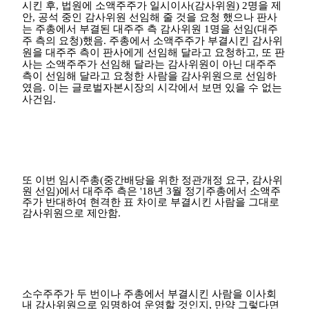
시킨 후
,
법원에 소액주주가 일시이사
(
감사위원
) 2
명을 제
안
,
공석 중인 감사위원 선임해 줄 것을 요청 했으나 판사
는 주총에서 부결된 대주주 측 감사위원
1
명을 선임
(
대주
주 측의 요청
)
했음
.
주총에서 소액주주가 부결시킨 감사위
원을 대주주 측이 판사에게 선임해 달라고 요청하고
,
또 판
사는 소액주주가 선임해 달라는 감사위원이 아닌 대주주
측이 선임해 달라고 요청한 사람을 감사위원으로 선임하
였음
.
이는 글로벌자본시장의 시각에서 보면 있을 수 없는
사건임
.
또 이번 임시주총
(
중간배당을 위한 정관개정 요구
,
감사위
원 선임
)
에서 대주주 측은
'18
년
3
월 정기주총에서 소액주
주가 반대하여 현격한 표 차이로 부결시킨 사람을 그대로
감사위원으로 제안함
.
소수주주가 두 번이나 주총에서 부결시킨 사람을 이사회
내 감사위원으로 임명하여 운영할 것인지
,
만약 그렇다면