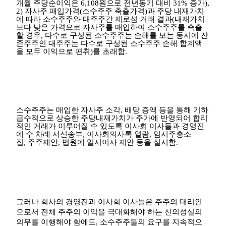
개월 주당순이익은
6,108
원으로 전년동기 대비
31%
증가
),
2)
자사주 매입가격
(
소수주주 축출가격
)
과 주당 내재가치
에 따라 소수주주와 대주주간 제로섬 거래 결과
(
내재가치
보다 낮은 가격으로 자사주를 매입하여 소수주주를 축출
할 경우
,
다수로 구성된 소수주주는 손해를 보는 동시에 잔
존주주인 대주주는 다수로 구성된 소수주주 손해 합계액
을 모두 이익으로 편취
)
를 초래함
.
소수주주는 매입한 자사주 소각
,
배당 증액 등을 통해 기하
급수적으로 상승한 주당내재가치가 주가에 반영되어 합리
적인 거래가 이루어질 수 있도록 이사회 이사들과 경영진
에 수 차례 서신송부
,
이사회의사록 열람
,
임시주총소
집
,
주주제안
,
법원에 일시이사 제안 등을 실시함
.
그러나 회사의 경영진과 이사회 이사들은 주주의 대리인
으로서 전체 주주의 이익을 극대화해야 하는 신의성실의
의무를 이행해야 함에도
,
소수주주들의 요구를 지속적으