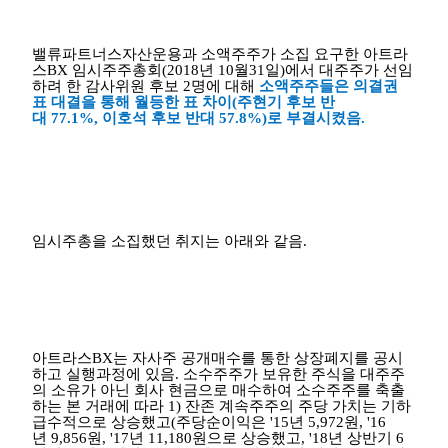
밸류파트너스자산운용과 소액주주가 소집 요구한 아트라
스
BX
임시주주총회
(2018
년
10
월
31
일
)
에서 대주주가 선임
하려 한 감사위원 후보
2
명에 대해
소액주주들은 의결권
표 대결을 통해 월등한 표 차이
(
주현기 후보 반
대
77.1%,
이호석 후보 반대
57.8%)
로 부결시켰음
.
임시주총을 소집했던 취지는 아래와 같음
.
아트라스
BX
는 자사주 공개매수를 통한 상장폐지를 공시
하고 실행과정에 있음
.
소수주주가 보유한 주식을 대주주
의 소유가 아닌 회사 현금으로 매수하여 소수주주를 축출
하는 본 거래에 따라
1)
잔존 계속주주의 주당 가치는 기하
급수적으로 상승했고
(
주당순이익은
'15
년
5,972
원
, '16
년
9,856
원
, '17
년
11,180
원으로 상승했고
, '18
년 상반기
6